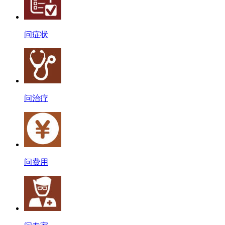
问症状
问治疗
问费用